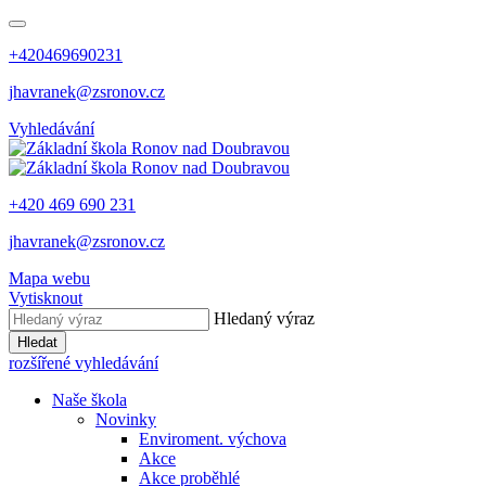
+420469690231
jhavranek@zsronov.cz
Vyhledávání
+420 469 690 231
jhavranek@zsronov.cz
Mapa webu
Vytisknout
Hledaný výraz
Hledat
rozšířené vyhledávání
Naše škola
Novinky
Enviroment. výchova
Akce
Akce proběhlé