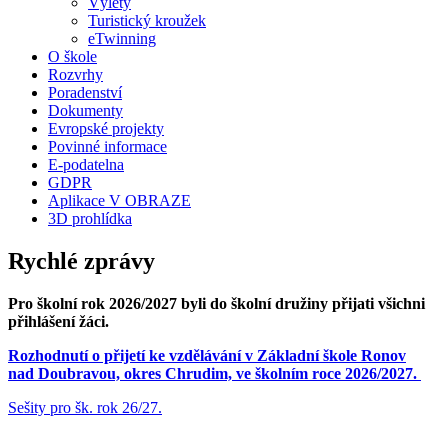
Výlety
Turistický kroužek
eTwinning
O škole
Rozvrhy
Poradenství
Dokumenty
Evropské projekty
Povinné informace
E-podatelna
GDPR
Aplikace V OBRAZE
3D prohlídka
Rychlé zprávy
Pro školní rok 2026/2027 byli do školní družiny přijati všichni
přihlášení žáci.
Rozhodnutí o přijetí ke vzdělávání v Základní škole Ronov
nad Doubravou, okres Chrudim, ve školním roce 2026/2027.
Sešity pro šk. rok 26/27.