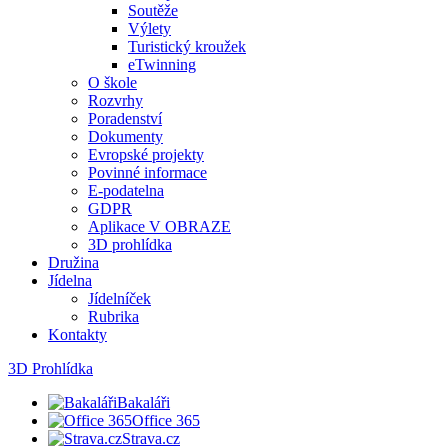
Soutěže
Výlety
Turistický kroužek
eTwinning
O škole
Rozvrhy
Poradenství
Dokumenty
Evropské projekty
Povinné informace
E-podatelna
GDPR
Aplikace V OBRAZE
3D prohlídka
Družina
Jídelna
Jídelníček
Rubrika
Kontakty
3D Prohlídka
Bakaláři
Office 365
Strava.cz