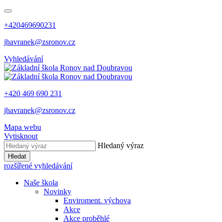
+420469690231
jhavranek@zsronov.cz
Vyhledávání
+420 469 690 231
jhavranek@zsronov.cz
Mapa webu
Vytisknout
Hledaný výraz
Hledat
rozšířené vyhledávání
Naše škola
Novinky
Enviroment. výchova
Akce
Akce proběhlé