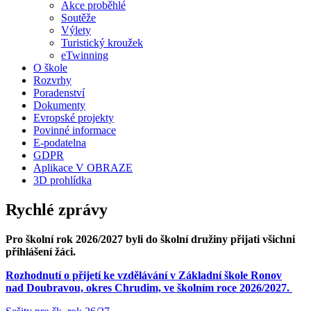
Akce proběhlé
Soutěže
Výlety
Turistický kroužek
eTwinning
O škole
Rozvrhy
Poradenství
Dokumenty
Evropské projekty
Povinné informace
E-podatelna
GDPR
Aplikace V OBRAZE
3D prohlídka
Rychlé zprávy
Pro školní rok 2026/2027 byli do školní družiny přijati všichni
přihlášení žáci.
Rozhodnutí o přijetí ke vzdělávání v Základní škole Ronov
nad Doubravou, okres Chrudim, ve školním roce 2026/2027.