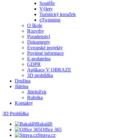
Soutěže
Výlety
Turistický kroužek
eTwinning
O škole
Rozvrhy
Poradenství
Dokumenty
Evropské projekty
Povinné informace
E-podatelna
GDPR
Aplikace V OBRAZE
3D prohlídka
Družina
Jídelna
Jídelníček
Rubrika
Kontakty
3D Prohlídka
Bakaláři
Office 365
Strava.cz