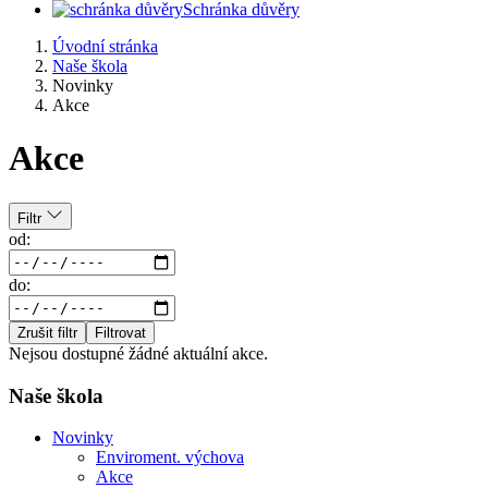
Schránka důvěry
Úvodní stránka
Naše škola
Novinky
Akce
Akce
Filtr
od:
do:
Zrušit filtr
Filtrovat
Nejsou dostupné žádné aktuální akce.
Naše škola
Novinky
Enviroment. výchova
Akce