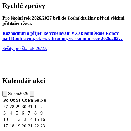
Rychlé zprávy
Pro školní rok 2026/2027 byli do školní družiny přijati všichni
přihlášení žáci.
Rozhodnutí o přijetí ke vzdělávání v Základní škole Ronov
nad Doubravou, okres Chrudim, ve školním roce 2026/2027.
Sešity pro šk. rok 26/27.
Kalendář akcí
Srpen
2026
Po
Út
St
Čt
Pá
So
Ne
27
28
29
30
31
1
2
3
4
5
6
7
8
9
10
11
12
13
14
15
16
17
18
19
20
21
22
23