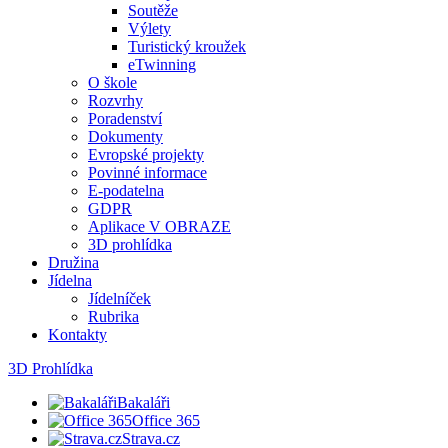
Soutěže
Výlety
Turistický kroužek
eTwinning
O škole
Rozvrhy
Poradenství
Dokumenty
Evropské projekty
Povinné informace
E-podatelna
GDPR
Aplikace V OBRAZE
3D prohlídka
Družina
Jídelna
Jídelníček
Rubrika
Kontakty
3D Prohlídka
Bakaláři
Office 365
Strava.cz