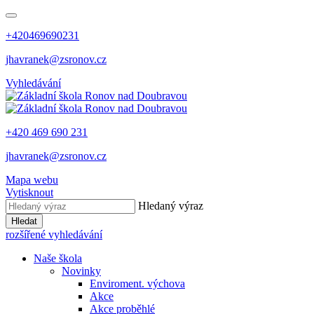
+420469690231
jhavranek@zsronov.cz
Vyhledávání
+420 469 690 231
jhavranek@zsronov.cz
Mapa webu
Vytisknout
Hledaný výraz
Hledat
rozšířené vyhledávání
Naše škola
Novinky
Enviroment. výchova
Akce
Akce proběhlé