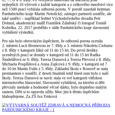
nejlepších 10 výtvorů z každé kategorie a z celkového množství více
než 1500 prací vybírala odborná porota. V porotě zasedali hejtman
Pardubického kraje Martin Netolický, zástupci partnerů soutěže, ale
také umělci – například ředitel Východočeského divadla Petr
Dohnal, akademický malíř František Zálabský či fotograf Tomáš
Kubelka. 22. 2017 proběhlo v sídle Pardubického kraje slavnostní
vyhlášení výsledků.
Pro nás bylo obrovským úspěchem, že odborná porota ocenila
2. místem Lucii Bromovou ze 7. třídy a 3. místem Nikoletu Ciobanu
z 8. třídy v kategorii žáků od 11 do 15 let. Do první desítky
oceněných prací se dostaly v kategorii od 11 do 15 let Radka
Šindelářová ze 6. třídy, Tereza Daruová a Tereza Plevová z 8. třídy,
Michaela Pospíšilová a Anna Zajícová z 9. třídy, v kategorii od 7
do 10 let Martin Fulín z 5. třídy. Základní škola v Ronově se stala
premiantem v soutěži. Z deseti finalistů totiž hned osm bylo z naší
školy. Tereza Daruová se navíc stala ve své kategorii vítězkou
internetového hlasování. Slavnostní vyhlášení, na kterém si děti
převzaly medaile a hodnotné věcné dárky, bylo doplněno malým
rautem. Děti si to opravdu užily. Moc jim k těmto úspěchům
blahopřejeme. Za ZŠ Iva Trnková