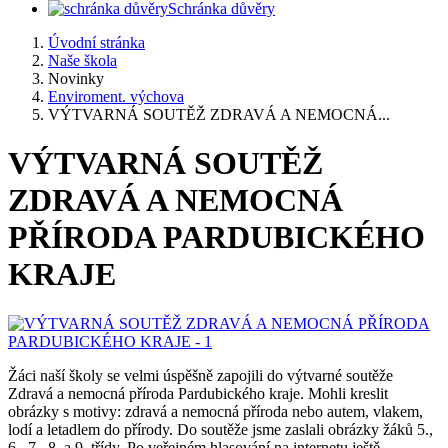
Schránka důvěry
Úvodní stránka
Naše škola
Novinky
Enviroment. výchova
VÝTVARNÁ SOUTĚŽ ZDRAVÁ A NEMOCNÁ...
VÝTVARNÁ SOUTĚŽ
ZDRAVÁ A NEMOCNÁ
PŘÍRODA PARDUBICKÉHO
KRAJE
Žáci naší školy se velmi úspěšně zapojili do výtvarné soutěže
Zdravá a nemocná příroda Pardubického kraje. Mohli kreslit
obrázky s motivy: zdravá a nemocná příroda nebo autem, vlakem,
lodí a letadlem do přírody. Do soutěže jsme zaslali obrázky žáků 5.,
6., 7., 8. a 9. třídy. Po veřejném hlasování na internetu ještě