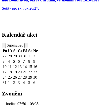
nad Doubravou, okres Chrudim, ve školním roce 2026/2027.
Sešity pro šk. rok 26/27.
Kalendář akcí
Srpen
2026
Po
Út
St
Čt
Pá
So
Ne
27
28
29
30
31
1
2
3
4
5
6
7
8
9
10
11
12
13
14
15
16
17
18
19
20
21
22
23
24
25
26
27
28
29
30
31
1
2
3
4
5
6
Zvonění
1. hodina 07:50 – 08:35