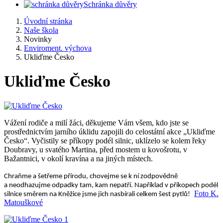
Schránka důvěry
Úvodní stránka
Naše škola
Novinky
Enviroment. výchova
Ukliďme Česko
Ukliďme Česko
Vážení rodiče a milí žáci, děkujeme Vám všem, kdo jste se
prostřednictvím jarního úklidu zapojili do celostátní akce „Ukliďme
Česko“. Vyčistily se příkopy podél silnic, uklízelo se kolem řeky
Doubravy, u svatého Martina, před mostem u kovošrotu, v
Bažantnici, v okolí kravína a na jiných místech.
Chraňme a šetřeme přírodu, chovejme se k ní zodpovědně
a neodhazujme odpadky tam, kam nepatří. Například v příkopech podél
Foto K.
silnice směrem na Kněžice jsme jich nasbírali celkem šest pytlů!
Matouškové