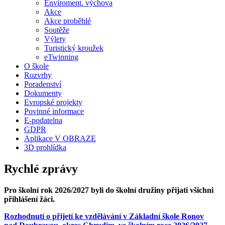
Enviroment. výchova
Akce
Akce proběhlé
Soutěže
Výlety
Turistický kroužek
eTwinning
O škole
Rozvrhy
Poradenství
Dokumenty
Evropské projekty
Povinné informace
E-podatelna
GDPR
Aplikace V OBRAZE
3D prohlídka
Rychlé zprávy
Pro školní rok 2026/2027 byli do školní družiny přijati všichni
přihlášení žáci.
Rozhodnutí o přijetí ke vzdělávání v Základní škole Ronov