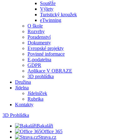
Soutěže
Výlety
Turistický kroužek
eTwinning
O škole
Rozvrhy
Poradenství
Dokumenty
Evropské projekty
Povinné informace
E-podatelna
GDPR
Aplikace V OBRAZE
3D prohlídka
Družina
Jídelna
Jídelníček
Rubrika
Kontakty
3D Prohlídka
Bakaláři
Office 365
Strava.cz