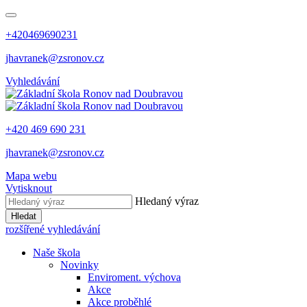
+420469690231
jhavranek@zsronov.cz
Vyhledávání
+420 469 690 231
jhavranek@zsronov.cz
Mapa webu
Vytisknout
Hledaný výraz
Hledat
rozšířené vyhledávání
Naše škola
Novinky
Enviroment. výchova
Akce
Akce proběhlé