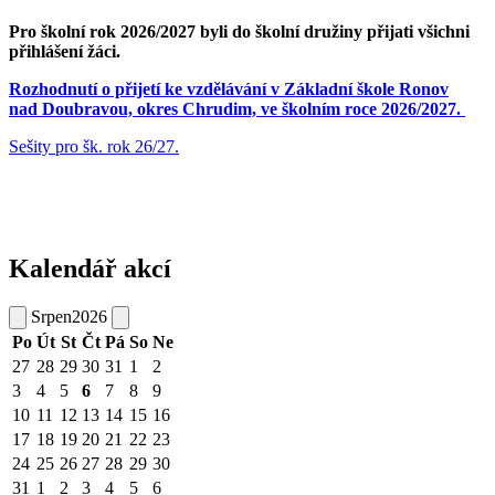
Pro školní rok 2026/2027 byli do školní družiny přijati všichni
přihlášení žáci.
Rozhodnutí o přijetí ke vzdělávání v Základní škole Ronov
nad Doubravou, okres Chrudim, ve školním roce 2026/2027.
Sešity pro šk. rok 26/27.
Kalendář akcí
Srpen
2026
Po
Út
St
Čt
Pá
So
Ne
27
28
29
30
31
1
2
3
4
5
6
7
8
9
10
11
12
13
14
15
16
17
18
19
20
21
22
23
24
25
26
27
28
29
30
31
1
2
3
4
5
6