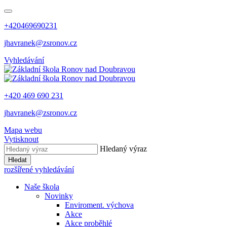
+420469690231
jhavranek@zsronov.cz
Vyhledávání
+420 469 690 231
jhavranek@zsronov.cz
Mapa webu
Vytisknout
Hledaný výraz
Hledat
rozšířené vyhledávání
Naše škola
Novinky
Enviroment. výchova
Akce
Akce proběhlé