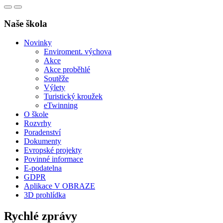
Naše škola
Novinky
Enviroment. výchova
Akce
Akce proběhlé
Soutěže
Výlety
Turistický kroužek
eTwinning
O škole
Rozvrhy
Poradenství
Dokumenty
Evropské projekty
Povinné informace
E-podatelna
GDPR
Aplikace V OBRAZE
3D prohlídka
Rychlé zprávy