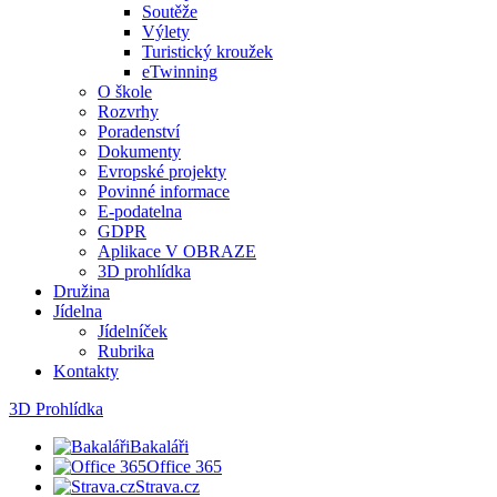
Soutěže
Výlety
Turistický kroužek
eTwinning
O škole
Rozvrhy
Poradenství
Dokumenty
Evropské projekty
Povinné informace
E-podatelna
GDPR
Aplikace V OBRAZE
3D prohlídka
Družina
Jídelna
Jídelníček
Rubrika
Kontakty
3D Prohlídka
Bakaláři
Office 365
Strava.cz