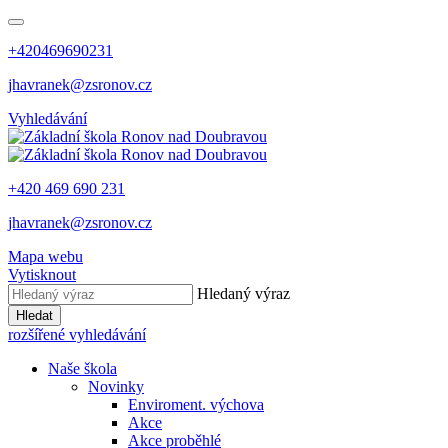
+420469690231
jhavranek@zsronov.cz
Vyhledávání
+420 469 690 231
jhavranek@zsronov.cz
Mapa webu
Vytisknout
Hledaný výraz
Hledat
rozšířené vyhledávání
Naše škola
Novinky
Enviroment. výchova
Akce
Akce proběhlé