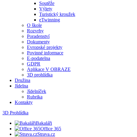
Soutěže
Výlety
Turistický kroužek
eTwinning
O škole
Rozvrhy
Poradenství
Dokumenty
Evropské projekty
Povinné informace
E-podatelna
GDPR
Aplikace V OBRAZE
3D prohlídka
Družina
Jídelna
Jídelníček
Rubrika
Kontakty
3D Prohlídka
Bakaláři
Office 365
Strava.cz