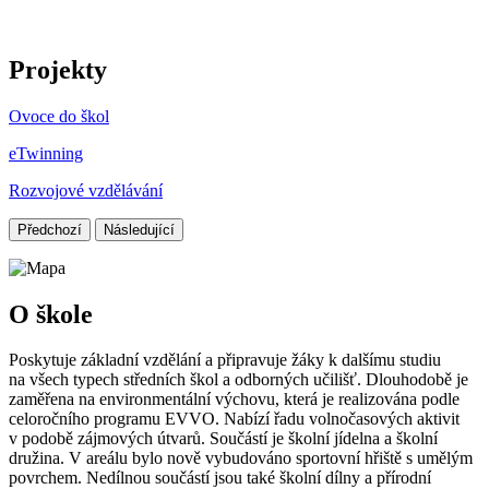
Projekty
Ovoce do škol
eTwinning
Rozvojové vzdělávání
Předchozí
Následující
O škole
Poskytuje základní vzdělání a připravuje žáky k dalšímu studiu
na všech typech středních škol a odborných učilišť. Dlouhodobě je
zaměřena na environmentální výchovu, která je realizována podle
celoročního programu EVVO. Nabízí řadu volnočasových aktivit
v podobě zájmových útvarů. Součástí je školní jídelna a školní
družina. V areálu bylo nově vybudováno sportovní hřiště s umělým
povrchem. Nedílnou součástí jsou také školní dílny a přírodní