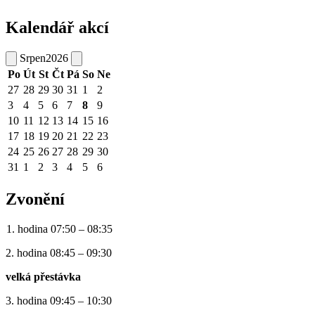
Kalendář akcí
Srpen
2026
Po
Út
St
Čt
Pá
So
Ne
27
28
29
30
31
1
2
3
4
5
6
7
8
9
10
11
12
13
14
15
16
17
18
19
20
21
22
23
24
25
26
27
28
29
30
31
1
2
3
4
5
6
Zvonění
1. hodina 07:50 – 08:35
2. hodina 08:45 – 09:30
velká přestávka
3. hodina 09:45 – 10:30