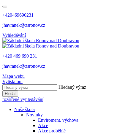
+420469690231
jhavranek@zsronov.cz
Vyhledávání
+420 469 690 231
jhavranek@zsronov.cz
Mapa webu
Vytisknout
Hledaný výraz
Hledat
rozšířené vyhledávání
Naše škola
Novinky
Enviroment. výchova
Akce
Akce proběhlé