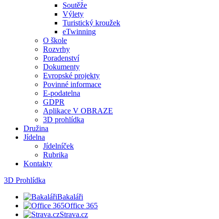
Soutěže
Výlety
Turistický kroužek
eTwinning
O škole
Rozvrhy
Poradenství
Dokumenty
Evropské projekty
Povinné informace
E-podatelna
GDPR
Aplikace V OBRAZE
3D prohlídka
Družina
Jídelna
Jídelníček
Rubrika
Kontakty
3D Prohlídka
Bakaláři
Office 365
Strava.cz