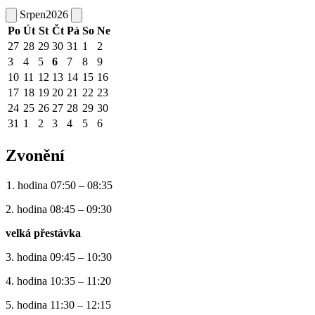
Srpen
2026
Po
Út
St
Čt
Pá
So
Ne
27
28
29
30
31
1
2
3
4
5
6
7
8
9
10
11
12
13
14
15
16
17
18
19
20
21
22
23
24
25
26
27
28
29
30
31
1
2
3
4
5
6
Zvonění
1. hodina 07:50 – 08:35
2. hodina 08:45 – 09:30
velká přestávka
3. hodina 09:45 – 10:30
4. hodina 10:35 – 11:20
5. hodina 11:30 – 12:15