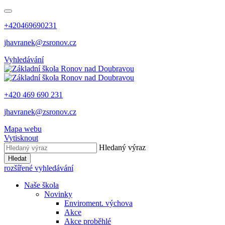
+420469690231
jhavranek@zsronov.cz
Vyhledávání
+420 469 690 231
jhavranek@zsronov.cz
Mapa webu
Vytisknout
Hledaný výraz
Hledat
rozšířené vyhledávání
Naše škola
Novinky
Enviroment. výchova
Akce
Akce proběhlé