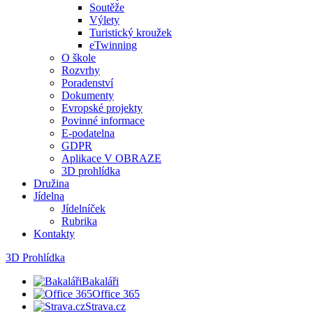
Soutěže
Výlety
Turistický kroužek
eTwinning
O škole
Rozvrhy
Poradenství
Dokumenty
Evropské projekty
Povinné informace
E-podatelna
GDPR
Aplikace V OBRAZE
3D prohlídka
Družina
Jídelna
Jídelníček
Rubrika
Kontakty
3D Prohlídka
Bakaláři
Office 365
Strava.cz