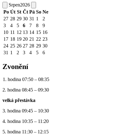
Srpen
2026
Po
Út
St
Čt
Pá
So
Ne
27
28
29
30
31
1
2
3
4
5
6
7
8
9
10
11
12
13
14
15
16
17
18
19
20
21
22
23
24
25
26
27
28
29
30
31
1
2
3
4
5
6
Zvonění
1. hodina 07:50 – 08:35
2. hodina 08:45 – 09:30
velká přestávka
3. hodina 09:45 – 10:30
4. hodina 10:35 – 11:20
5. hodina 11:30 – 12:15