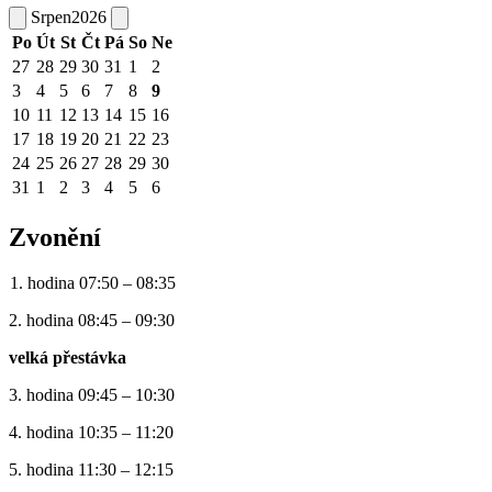
Srpen
2026
Po
Út
St
Čt
Pá
So
Ne
27
28
29
30
31
1
2
3
4
5
6
7
8
9
10
11
12
13
14
15
16
17
18
19
20
21
22
23
24
25
26
27
28
29
30
31
1
2
3
4
5
6
Zvonění
1. hodina 07:50 – 08:35
2. hodina 08:45 – 09:30
velká přestávka
3. hodina 09:45 – 10:30
4. hodina 10:35 – 11:20
5. hodina 11:30 – 12:15