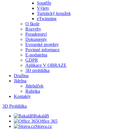
Soutěže
Výlety
Turistický kroužek
eTwinning
O škole
Rozvrhy
Poradenství
Dokumenty
Evropské projekty
Povinné informace
E-podatelna
GDPR
Aplikace V OBRAZE
3D prohlídka
Družina
Jídelna
Jídelníček
Rubrika
Kontakty
3D Prohlídka
Bakaláři
Office 365
Strava.cz