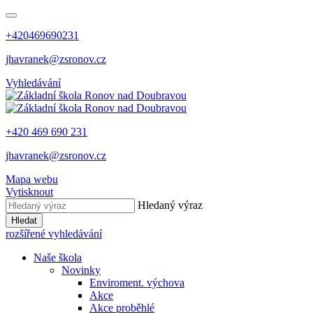
+420469690231
jhavranek@zsronov.cz
Vyhledávání
+420 469 690 231
jhavranek@zsronov.cz
Mapa webu
Vytisknout
Hledaný výraz
Hledat
rozšířené vyhledávání
Naše škola
Novinky
Enviroment. výchova
Akce
Akce proběhlé