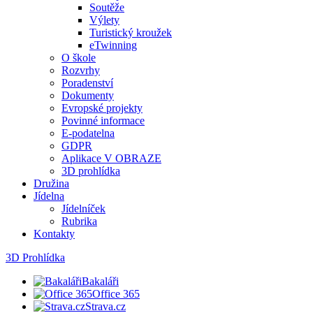
Soutěže
Výlety
Turistický kroužek
eTwinning
O škole
Rozvrhy
Poradenství
Dokumenty
Evropské projekty
Povinné informace
E-podatelna
GDPR
Aplikace V OBRAZE
3D prohlídka
Družina
Jídelna
Jídelníček
Rubrika
Kontakty
3D Prohlídka
Bakaláři
Office 365
Strava.cz