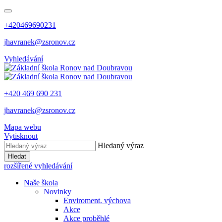
+420469690231
jhavranek@zsronov.cz
Vyhledávání
+420 469 690 231
jhavranek@zsronov.cz
Mapa webu
Vytisknout
Hledaný výraz
Hledat
rozšířené vyhledávání
Naše škola
Novinky
Enviroment. výchova
Akce
Akce proběhlé