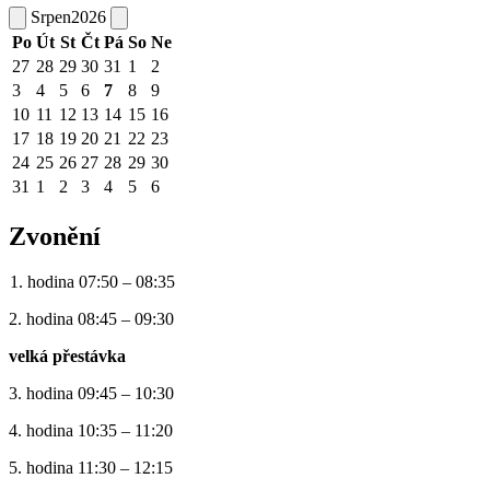
Srpen
2026
Po
Út
St
Čt
Pá
So
Ne
27
28
29
30
31
1
2
3
4
5
6
7
8
9
10
11
12
13
14
15
16
17
18
19
20
21
22
23
24
25
26
27
28
29
30
31
1
2
3
4
5
6
Zvonění
1. hodina 07:50 – 08:35
2. hodina 08:45 – 09:30
velká přestávka
3. hodina 09:45 – 10:30
4. hodina 10:35 – 11:20
5. hodina 11:30 – 12:15