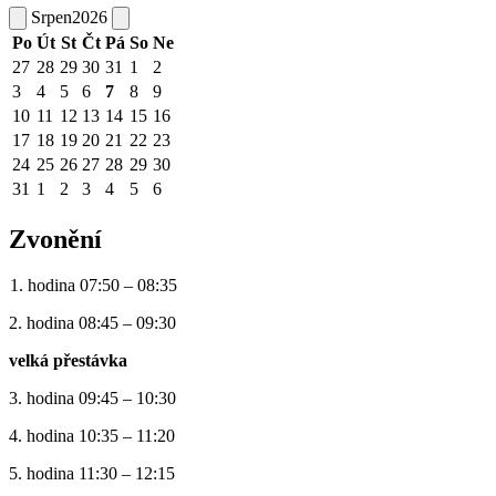
Srpen
2026
Po
Út
St
Čt
Pá
So
Ne
27
28
29
30
31
1
2
3
4
5
6
7
8
9
10
11
12
13
14
15
16
17
18
19
20
21
22
23
24
25
26
27
28
29
30
31
1
2
3
4
5
6
Zvonění
1. hodina 07:50 – 08:35
2. hodina 08:45 – 09:30
velká přestávka
3. hodina 09:45 – 10:30
4. hodina 10:35 – 11:20
5. hodina 11:30 – 12:15