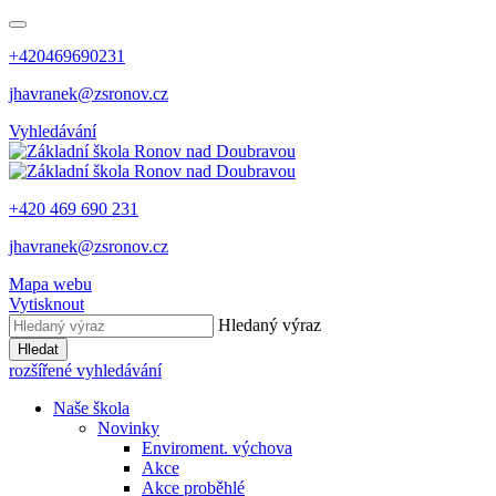
+420469690231
jhavranek@zsronov.cz
Vyhledávání
+420 469 690 231
jhavranek@zsronov.cz
Mapa webu
Vytisknout
Hledaný výraz
Hledat
rozšířené vyhledávání
Naše škola
Novinky
Enviroment. výchova
Akce
Akce proběhlé