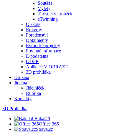
Soutěže
Výlety
Turistický kroužek
eTwinning
O škole
Rozvrhy
Poradenství
Dokumenty
Evropské projekty
Povinné informace
E-podatelna
GDPR
Aplikace V OBRAZE
3D prohlídka
Družina
Jídelna
Jídelníček
Rubrika
Kontakty
3D Prohlídka
Bakaláři
Office 365
Strava.cz