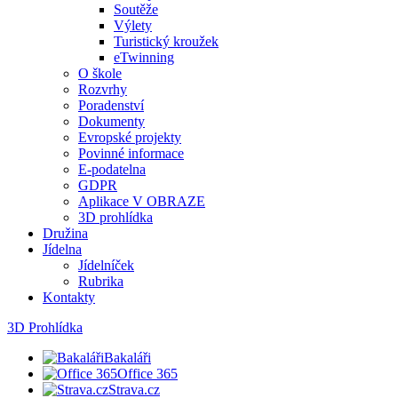
Soutěže
Výlety
Turistický kroužek
eTwinning
O škole
Rozvrhy
Poradenství
Dokumenty
Evropské projekty
Povinné informace
E-podatelna
GDPR
Aplikace V OBRAZE
3D prohlídka
Družina
Jídelna
Jídelníček
Rubrika
Kontakty
3D Prohlídka
Bakaláři
Office 365
Strava.cz