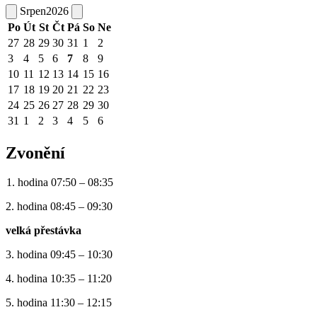
Srpen
2026
Po
Út
St
Čt
Pá
So
Ne
27
28
29
30
31
1
2
3
4
5
6
7
8
9
10
11
12
13
14
15
16
17
18
19
20
21
22
23
24
25
26
27
28
29
30
31
1
2
3
4
5
6
Zvonění
1. hodina 07:50 – 08:35
2. hodina 08:45 – 09:30
velká přestávka
3. hodina 09:45 – 10:30
4. hodina 10:35 – 11:20
5. hodina 11:30 – 12:15