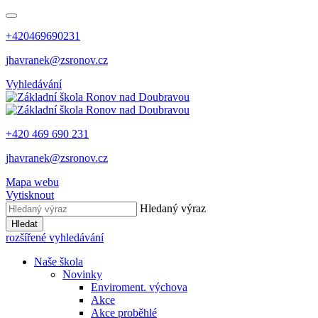
+420469690231
jhavranek@zsronov.cz
Vyhledávání
+420 469 690 231
jhavranek@zsronov.cz
Mapa webu
Vytisknout
Hledaný výraz
Hledat
rozšířené vyhledávání
Naše škola
Novinky
Enviroment. výchova
Akce
Akce proběhlé